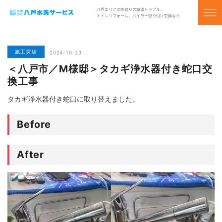
八戸エリアの水廻りの設備トラブル、
トイレリフォーム、ボイラー取り付け交換なら
施工実績
2024-10-23
＜八戸市／M様邸＞タカギ浄水器付き蛇口交
換工事
タカギ浄水器付き蛇口に取り替えました。
Before
After