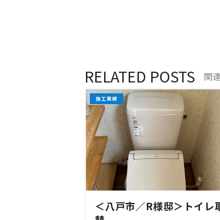
RELATED POSTS
関
施工実績
＜八戸市／R様邸＞トイレ
替