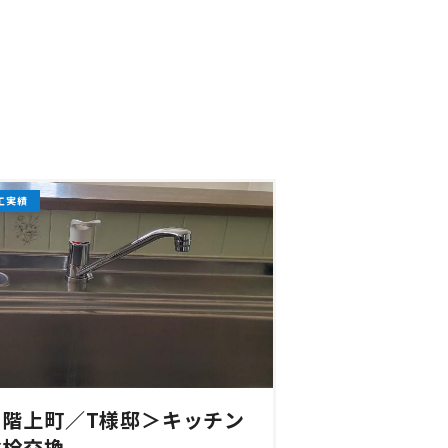
工実績
＜階上町／T様邸＞キッチン
水栓交換