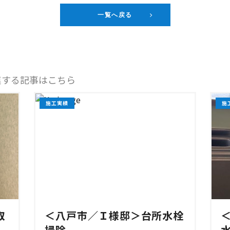
一覧へ戻る
連する記事はこちら
施工実績
施
取
＜八戸市／Ｉ様邸＞台所水栓
掃除