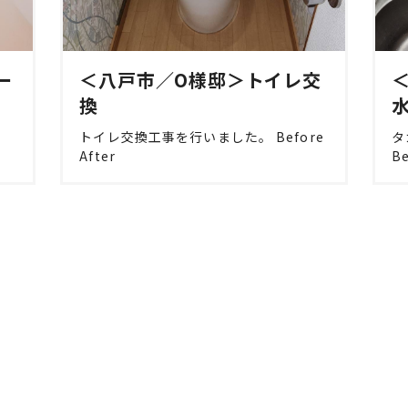
ー
＜八戸市／O様邸＞トイレ交
換
し
トイレ交換工事を行いました。 Before
タ
After
Be