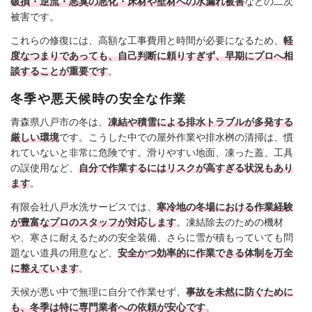
破損・逆流・悪臭の悪化・床材や壁材への水漏れ被害
などの二次
被害です。
これらの修復には、高額な工事費用と時間が必要になるため、
軽
度なつまりであっても、自己判断に頼りすぎず、早期にプロへ相
談することが重要です
。
冬季や悪天候時の安全な作業
青森県八戸市の冬は、
凍結や積雪による排水トラブルが多発する
厳しい環境
です。こうした中での屋外作業や排水桝の清掃は、慣
れていないと非常に危険です。滑りやすい地面、凍った蓋、工具
の誤使用など、
自分で作業するにはリスクが高すぎる状況もあり
ます
。
有限会社八戸水洗サービスでは、
寒冷地の冬場における作業経験
が豊富なプロのスタッフが対応します
。凍結除去のための機材
や、寒さに耐えるための安全装備、さらに雪が積もっていても問
題ない道具の用意など、
安全かつ効率的に作業できる体制を万全
に整えています
。
天候が悪い中で無理に自分で作業せず、
事故を未然に防ぐために
も、冬季は特に専門業者への依頼が安心です
。