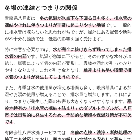
冬場の凍結とつまりの関係
青森県八戸市は、
冬の気温が氷点下を下回る日も多く、排水管の
凍結やそれに伴うつまりが非常に起こりやすい地域
です。一般的
に排水管は凍らないと思われがちですが、屋外にある配管や断熱
が不十分な箇所では、低温の影響を強く受けます。
特に注意が必要なのは、
水が完全に抜けきらず残ってしまった排
水管の内部
です。気温が急激に下がると、そのわずかな水分が凍
結し、膨張によって管の内部が変形し、異物や汚れが引っかかり
やすくなります。これが引き金となり、
通常よりも早い段階で排
水管のつまりが発生してしまうのです
。
また、冬季は水の使用量が増える場面も多く、暖房器具による加
湿やお湯の使用が増えることで、排水量も増加します。これによ
り、つまりが発生した際の被害も大きくなりやすくなります。
寒
冷地特有の「排水管の凍結＋詰まり」のダブルトラブルが、八戸
市では日常的に発生するため、予防的な清掃や保温対策が不可欠
です
。
有限会社八戸水洗サービスでは、
冬前の点検・洗浄・断熱処理の
施工にも対応しており、寒さの厳しい地域でも安心して暮らして