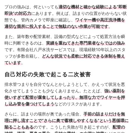
プロの強みは、何といっても
適切な機材と確かな経験による“即断
即決”の対応力
にあります。例えば、詰まりの位置がわからない状
態でも、管内カメラで即座に確認し、
ワイヤー機や高圧洗浄機を
適切な箇所に投入することで無駄のない作業が可能です
。
また、築年数や配管素材、設備の型式などによって処置方法を瞬
時に判断できるのは、
実績を重ねてきた専門業者ならではの強み
です。有限会社八戸水洗サービスでは、現場経験10年以上のスタ
ッフが多数在籍し、
どんな状況でも柔軟に対応できる体制を整え
ています
。
自己対応の失敗で起こる二次被害
排水管つまりを自分でなんとかしようとして、かえって状況を悪
化させてしまうことも少なくありません。たとえば、
強い薬剤を
使いすぎて配管が腐食してしまったり、無理な力でワイヤーを押
し込み管を傷つけてしまう
などのリスクがあります。
さらに、詰まりの場所が奥であった場合、
手前の詰まりだけを無
理に押し流すことで“さらに奥で蓄積しやすくなる”という悪循環に
陥ることもある
のです。こうした失敗が引き起こすのが、
配管の