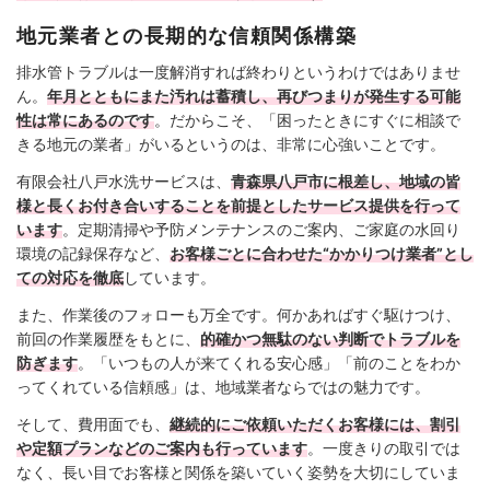
地元業者との長期的な信頼関係構築
排水管トラブルは一度解消すれば終わりというわけではありませ
ん。
年月とともにまた汚れは蓄積し、再びつまりが発生する可能
性は常にあるのです
。だからこそ、「困ったときにすぐに相談で
きる地元の業者」がいるというのは、非常に心強いことです。
有限会社八戸水洗サービスは、
青森県八戸市に根差し、地域の皆
様と長くお付き合いすることを前提としたサービス提供を行って
います
。定期清掃や予防メンテナンスのご案内、ご家庭の水回り
環境の記録保存など、
お客様ごとに合わせた“かかりつけ業者”とし
ての対応を徹底
しています。
また、作業後のフォローも万全です。何かあればすぐ駆けつけ、
前回の作業履歴をもとに、
的確かつ無駄のない判断でトラブルを
防ぎます
。「いつもの人が来てくれる安心感」「前のことをわか
ってくれている信頼感」は、地域業者ならではの魅力です。
そして、費用面でも、
継続的にご依頼いただくお客様には、割引
や定額プランなどのご案内も行っています
。一度きりの取引では
なく、長い目でお客様と関係を築いていく姿勢を大切にしていま