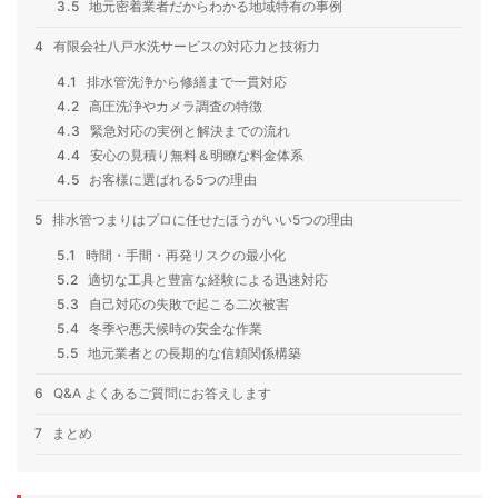
3.5
地元密着業者だからわかる地域特有の事例
4
有限会社八戸水洗サービスの対応力と技術力
4.1
排水管洗浄から修繕まで一貫対応
4.2
高圧洗浄やカメラ調査の特徴
4.3
緊急対応の実例と解決までの流れ
4.4
安心の見積り無料＆明瞭な料金体系
4.5
お客様に選ばれる5つの理由
5
排水管つまりはプロに任せたほうがいい5つの理由
5.1
時間・手間・再発リスクの最小化
5.2
適切な工具と豊富な経験による迅速対応
5.3
自己対応の失敗で起こる二次被害
5.4
冬季や悪天候時の安全な作業
5.5
地元業者との長期的な信頼関係構築
6
Q&A よくあるご質問にお答えします
7
まとめ