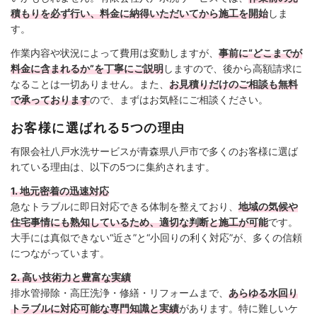
積もりを必ず行い、料金に納得いただいてから施工を開始
しま
す。
作業内容や状況によって費用は変動しますが、
事前に“どこまでが
料金に含まれるか”を丁寧にご説明
しますので、後から高額請求に
なることは一切ありません。また、
お見積りだけのご相談も無料
で承っております
ので、まずはお気軽にご相談ください。
お客様に選ばれる5つの理由
有限会社八戸水洗サービスが青森県八戸市で多くのお客様に選ば
れている理由は、以下の5つに集約されます。
1. 地元密着の迅速対応
急なトラブルに即日対応できる体制を整えており、
地域の気候や
住宅事情にも熟知しているため、適切な判断と施工が可能
です。
大手には真似できない“近さ”と“小回りの利く対応”が、多くの信頼
につながっています。
2. 高い技術力と豊富な実績
排水管掃除・高圧洗浄・修繕・リフォームまで、
あらゆる水回り
トラブルに対応可能な専門知識と実績
があります。特に難しいケ