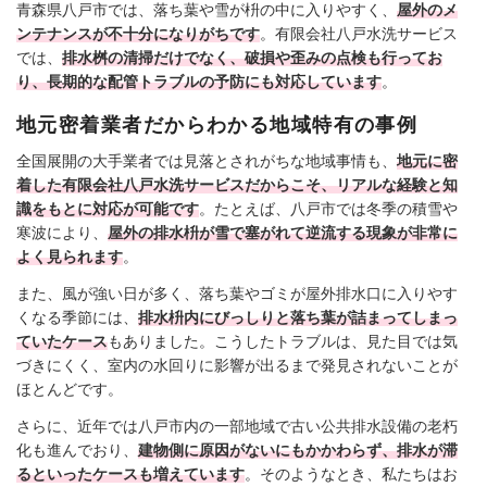
青森県八戸市では、落ち葉や雪が枡の中に入りやすく、
屋外のメ
ンテナンスが不十分になりがちです
。有限会社八戸水洗サービス
では、
排水桝の清掃だけでなく、破損や歪みの点検も行ってお
り、長期的な配管トラブルの予防にも対応しています
。
地元密着業者だからわかる地域特有の事例
全国展開の大手業者では見落とされがちな地域事情も、
地元に密
着した有限会社八戸水洗サービスだからこそ、リアルな経験と知
識をもとに対応が可能です
。たとえば、八戸市では冬季の積雪や
寒波により、
屋外の排水枡が雪で塞がれて逆流する現象が非常に
よく見られます
。
また、風が強い日が多く、落ち葉やゴミが屋外排水口に入りやす
くなる季節には、
排水枡内にびっしりと落ち葉が詰まってしまっ
ていたケース
もありました。こうしたトラブルは、見た目では気
づきにくく、室内の水回りに影響が出るまで発見されないことが
ほとんどです。
さらに、近年では八戸市内の一部地域で古い公共排水設備の老朽
化も進んでおり、
建物側に原因がないにもかかわらず、排水が滞
るといったケースも増えています
。そのようなとき、私たちはお