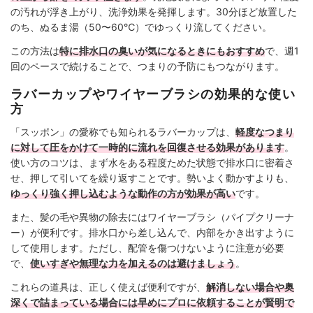
の汚れが浮き上がり、洗浄効果を発揮します。30分ほど放置した
のち、ぬるま湯（50〜60℃）でゆっくり流してください。
この方法は
特に排水口の臭いが気になるときにもおすすめ
で、週1
回のペースで続けることで、つまりの予防にもつながります。
ラバーカップやワイヤーブラシの効果的な使い
方
「スッポン」の愛称でも知られるラバーカップは、
軽度なつまり
に対して圧をかけて一時的に流れを回復させる効果があります
。
使い方のコツは、まず水をある程度ためた状態で排水口に密着さ
せ、押して引いてを繰り返すことです。勢いよく動かすよりも、
ゆっくり強く押し込むような動作の方が効果が高い
です。
また、髪の毛や異物の除去にはワイヤーブラシ（パイプクリーナ
ー）が便利です。排水口から差し込んで、内部をかき出すように
して使用します。ただし、配管を傷つけないように注意が必要
で、
使いすぎや無理な力を加えるのは避けましょう
。
これらの道具は、正しく使えば便利ですが、
解消しない場合や奥
深くで詰まっている場合には早めにプロに依頼することが賢明で