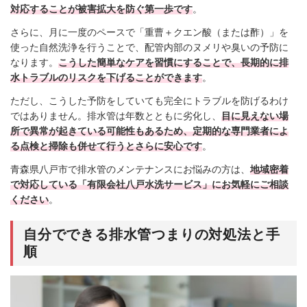
対応することが被害拡大を防ぐ第一歩です
。
さらに、月に一度のペースで「重曹＋クエン酸（または酢）」を
使った自然洗浄を行うことで、配管内部のヌメリや臭いの予防に
なります。
こうした簡単なケアを習慣にすることで、長期的に排
水トラブルのリスクを下げることができます
。
ただし、こうした予防をしていても完全にトラブルを防げるわけ
ではありません。排水管は年数とともに劣化し、
目に見えない場
所で異常が起きている可能性もあるため、定期的な専門業者によ
る点検と掃除も併せて行うとさらに安心です
。
青森県八戸市で排水管のメンテナンスにお悩みの方は、
地域密着
で対応している「有限会社八戸水洗サービス」にお気軽にご相談
ください
。
自分でできる排水管つまりの対処法と手
順