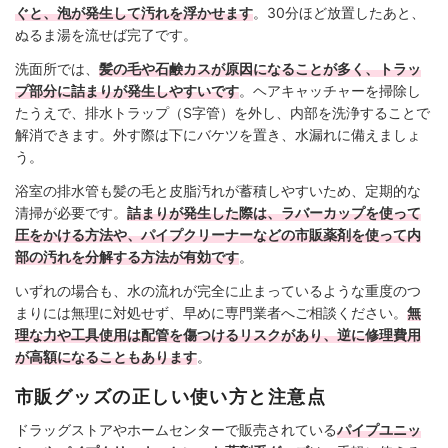
ぐと、泡が発生して汚れを浮かせます
。30分ほど放置したあと、
ぬるま湯を流せば完了です。
洗面所では、
髪の毛や石鹸カスが原因になることが多く、トラッ
プ部分に詰まりが発生しやすいです
。ヘアキャッチャーを掃除し
たうえで、排水トラップ（S字管）を外し、内部を洗浄することで
解消できます。外す際は下にバケツを置き、水漏れに備えましょ
う。
浴室の排水管も髪の毛と皮脂汚れが蓄積しやすいため、定期的な
清掃が必要です。
詰まりが発生した際は、ラバーカップを使って
圧をかける方法や、パイプクリーナーなどの市販薬剤を使って内
部の汚れを分解する方法が有効です
。
いずれの場合も、水の流れが完全に止まっているような重度のつ
まりには無理に対処せず、早めに専門業者へご相談ください。
無
理な力や工具使用は配管を傷つけるリスクがあり、逆に修理費用
が高額になることもあります
。
市販グッズの正しい使い方と注意点
ドラッグストアやホームセンターで販売されている
パイプユニッ