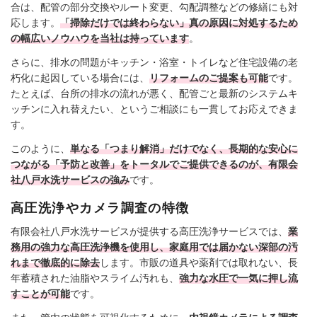
合は、配管の部分交換やルート変更、勾配調整などの修繕にも対
応します。
「掃除だけでは終わらない」真の原因に対処するため
の幅広いノウハウを当社は持っています
。
さらに、排水の問題がキッチン・浴室・トイレなど住宅設備の老
朽化に起因している場合には、
リフォームのご提案も可能
です。
たとえば、台所の排水の流れが悪く、配管ごと最新のシステムキ
ッチンに入れ替えたい、というご相談にも一貫してお応えできま
す。
このように、
単なる「つまり解消」だけでなく、長期的な安心に
つながる「予防と改善」をトータルでご提供できるのが、有限会
社八戸水洗サービスの強み
です。
高圧洗浄やカメラ調査の特徴
有限会社八戸水洗サービスが提供する高圧洗浄サービスでは、
業
務用の強力な高圧洗浄機を使用し、家庭用では届かない深部の汚
れまで徹底的に除去
します。市販の道具や薬剤では取れない、長
年蓄積された油脂やスライム汚れも、
強力な水圧で一気に押し流
すことが可能
です。