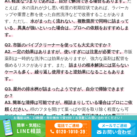
A1. 軽度なつまりであれば、自分で解消できる場合もあります。
た
とえば、水の流れが少し悪い程度の初期症状であれば、ラバーカ
ップや重曹と酢を使った自然洗浄などで改善することがありま
す。ただし、
水がまったく流れない、複数箇所で同時に詰まって
いる、異臭が強いといった場合は、プロへの依頼をおすすめしま
す。
Q2. 市販のパイプクリーナーを使っても大丈夫ですか？
A2. 一定の効果はありますが、使いすぎには注意が必要です。
市販
薬剤は一時的な洗浄には効果がありますが、強力な薬剤は配管を
傷めるリスクがあります。また、
詰まりの根本解決には至らない
ケースも多く、繰り返し使用すると逆効果になることもありま
す。
Q3. 屋外の排水桝が詰まったようですが、自分で掃除できます
か？
A3. 簡単な清掃は可能ですが、根詰まりしている場合はプロにご依
頼ください。
枡のフタを開けて葉っぱや泥を取り除く程度なら可
能ですが、
深部で詰まっている場合は、高圧洗浄などの専用機材
お電話以外、24時間・年中無休で受付中！お気軽にお問い合わせください！
が必要となります。無理に道具を差し込むと配管を傷める可能性
もあります。