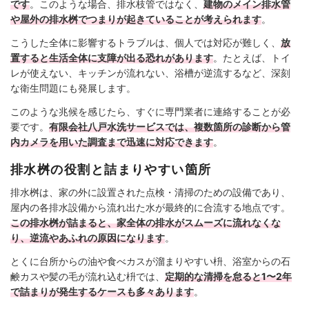
です
。このような場合、排水枝管ではなく、
建物のメイン排水管
や屋外の排水桝でつまりが起きていることが考えられます
。
こうした全体に影響するトラブルは、個人では対応が難しく、
放
置すると生活全体に支障が出る恐れがあります
。たとえば、トイ
レが使えない、キッチンが流れない、浴槽が逆流するなど、深刻
な衛生問題にも発展します。
このような兆候を感じたら、すぐに専門業者に連絡することが必
要です。
有限会社八戸水洗サービスでは、複数箇所の診断から管
内カメラを用いた調査まで迅速に対応できます
。
排水桝の役割と詰まりやすい箇所
排水桝は、家の外に設置された点検・清掃のための設備であり、
屋内の各排水設備から流れ出た水が最終的に合流する地点です。
この排水桝が詰まると、家全体の排水がスムーズに流れなくな
り、逆流やあふれの原因になります
。
とくに台所からの油や食べカスが溜まりやすい枡、浴室からの石
鹸カスや髪の毛が流れ込む枡では、
定期的な清掃を怠ると1〜2年
で詰まりが発生するケースも多々あります
。