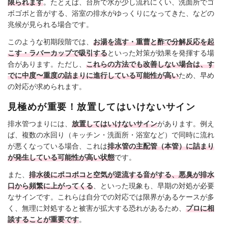
限られます
。たとえば、台所で水が少し流れにくい、洗面所でゴ
ボゴボと音がする、浴室の排水がゆっくりになってきた、などの
兆候が見られる場合です。
このような初期段階では、
お湯を流す・重曹と酢で分解反応を起
こす・ラバーカップで吸引する
といった対策が効果を発揮する場
合があります。ただし、
これらの方法でも改善しない場合は、す
でに中度〜重度の詰まりに進行している可能性が高い
ため、早め
の対応が求められます。
見極めが重要！放置してはいけないサイン
排水管つまりには、
放置してはいけないサイン
があります。例え
ば、複数の水回り（キッチン・洗面所・浴室など）で同時に流れ
が悪くなっている場合、これは
排水管の主配管（本管）に詰まり
が発生している可能性が高い状態
です。
また、
排水後にポコポコと空気が逆流する音がする、悪臭が排水
口から頻繁に上がってくる
、といった現象も、早期の対処が必要
なサインです。これらは自分での対応では限界があるケースが多
く、無理に対処すると被害が拡大する恐れがあるため、
プロに相
談することが重要です
。