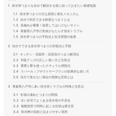
1
排水管つまりを自分で解決する前に知っておきたい基礎知識
1.1
排水管つまりの主な原因と発生メカニズム
1.2
自分で対応できる軽度なつまりとは
1.3
見極めが重要！放置してはいけないサイン
1.4
青森県八戸市の気候がもたらす排水トラブル
1.5
排水管つまりの予防法と生活習慣の改善
2
自分でできる排水管つまりの対処法と手順
2.1
キッチン・洗面所・浴室別のつまり解消法
2.2
市販グッズの正しい使い方と注意点
2.3
重曹と酢を使ったナチュラル掃除法
2.4
ラバーカップやワイヤーブラシの効果的な使い方
2.5
自分で直せない場合の危険な症状とは
3
青森県八戸市に多い排水管トラブルの特徴と注意点
3.1
冬場の凍結とつまりの関係
3.2
古い住宅でよくある排水管の不具合
3.3
複数箇所で同時に起こる症状は要注意
3.4
排水桝の役割と詰まりやすい箇所