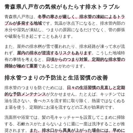
青森県八戸市の気候がもたらす排水トラブル
青森県八戸市は、
冬季の寒さが厳しく、排水管の凍結によるトラ
ブルが多発する地域
です。気温が氷点下になると、排水管内部の
水分や湿気が凍結し、つまりの原因になるだけでなく、管の膨張
や破裂を引き起こすこともあります。
また、屋外の排水桝が雪で覆われたり、排水経路が凍って水が流
れず、
屋内の排水が逆流するリスクもあります
。こうした地域特
有の事情を考えると、
日頃からのつまり対策、定期的な排水管の
掃除が極めて重要
であることがわかります。
排水管つまりの予防法と生活習慣の改善
排水管のつまりを防ぐためには、
日々の生活習慣の見直しと定期
的な予防メンテナンス
が欠かせません。たとえば、キッチンでは
油を流さない、食べカスを流す前に取り除く、熱湯ではなくぬる
ま湯を使う、定期的にお湯を流すなどの工夫が効果的です。
洗面所や浴室では、髪の毛キャッチャーを設置してこまめに掃除
する、石鹸カスがたまらないように週に一度は洗浄することが推
奨されます。
また、排水口から異臭が上がった場合には、早めに