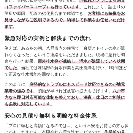
また、管内の状態を可視化するために、
内視鏡カメラによる調査
（ファイバースコープ）も行っています
。これにより、詰まりの
箇所や原因、配管の劣化具合まで確認でき、
お客様にも映像をお
見せしながらご説明できるので、納得して作業をお任せいただけ
ます
。
緊急対応の実例と解決までの流れ
例えば、ある冬の朝、八戸市内の住宅で「台所とトイレの水が流
れなくなった」というご連絡をいただきました。現場に急行し調
査を行った結果、
屋外排水桝が凍結し、汚水が逆流している状態
でした
。当社では凍結部の解氷作業と高圧洗浄を行い、1時間ほど
で正常な排水機能を回復しました。
このように、
突発的なトラブルにもスピード対応できるのが地元
業者の強みです
。初動が早ければ被害の拡大も防げます。
八戸市
内なら即日対応可能な体制を整えており、深夜・休日のご相談に
も柔軟に対応しています
。
安心の見積り無料＆明瞭な料金体系
「プロに頼むと高額になるのでは…」という不安をお持ちの方も多
いかもしれません。有限会社八戸水洗サービスでは、
作業前の見