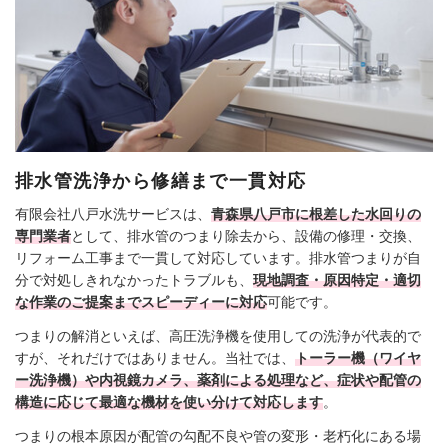
排水管洗浄から修繕まで一貫対応
有限会社八戸水洗サービスは、
青森県八戸市に根差した水回りの
専門業者
として、排水管のつまり除去から、設備の修理・交換、
リフォーム工事まで一貫して対応しています。排水管つまりが自
分で対処しきれなかったトラブルも、
現地調査・原因特定・適切
な作業のご提案までスピーディーに対応
可能です。
つまりの解消といえば、高圧洗浄機を使用しての洗浄が代表的で
すが、それだけではありません。当社では、
トーラー機（ワイヤ
ー洗浄機）や内視鏡カメラ、薬剤による処理など、症状や配管の
構造に応じて最適な機材を使い分けて対応します
。
つまりの根本原因が配管の勾配不良や管の変形・老朽化にある場