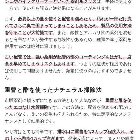
シュやパイプクリーナーといった薬剤系グッズ
は、手軽に使える
一方で、使い方を誤ると逆効果になることがあります。
まず、
必要以上の量を使うと配管を傷めたり、汚れが一部だけ流
れてさらに奥で固まってしまうこともあるため、製品の使用方法
を守ることが大前提です
。また、酸性とアルカリ性の薬剤を混ぜ
ると有害なガスが発生する危険性があるため、種類の違う薬剤を
併用するのは絶対に避けましょう。
古い配管では、強い薬剤が配管内部のコーティングをはがし、腐
食を早めてしまうリスクもあります
。つまりの症状が軽度であれ
ば使用して問題ありませんが、頻繁に使うのはおすすめできませ
ん。
重曹と酢を使ったナチュラル掃除法
市販薬剤に頼らずにできる方法として人気なのが、
重曹と酢を使
ったエコな排水管掃除
です。この方法は、配管を傷める心配がほ
とんどなく、臭いの発生も抑えられるため、特に定期的なメンテ
ナンスとして効果的です。
やり方はとても簡単です。
排水口に重曹を1/2カップ程度入れ、そ
の上から酢を1カップ注ぎます
。発泡反応によって、ヌメリや軽度