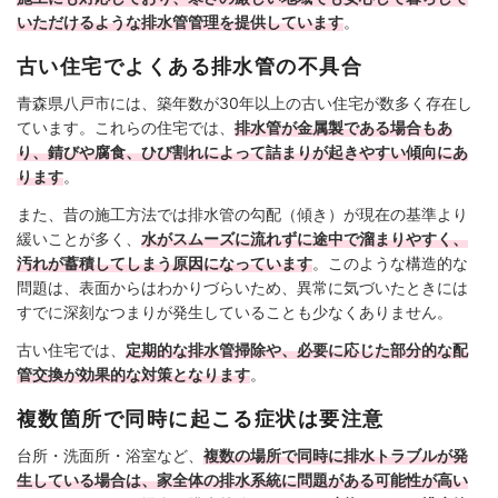
いただけるような排水管管理を提供しています
。
古い住宅でよくある排水管の不具合
青森県八戸市には、築年数が30年以上の古い住宅が数多く存在し
ています。これらの住宅では、
排水管が金属製である場合もあ
り、錆びや腐食、ひび割れによって詰まりが起きやすい傾向にあ
ります
。
また、昔の施工方法では排水管の勾配（傾き）が現在の基準より
緩いことが多く、
水がスムーズに流れずに途中で溜まりやすく、
汚れが蓄積してしまう原因になっています
。このような構造的な
問題は、表面からはわかりづらいため、異常に気づいたときには
すでに深刻なつまりが発生していることも少なくありません。
古い住宅では、
定期的な排水管掃除や、必要に応じた部分的な配
管交換が効果的な対策となります
。
複数箇所で同時に起こる症状は要注意
台所・洗面所・浴室など、
複数の場所で同時に排水トラブルが発
生している場合は、家全体の排水系統に問題がある可能性が高い