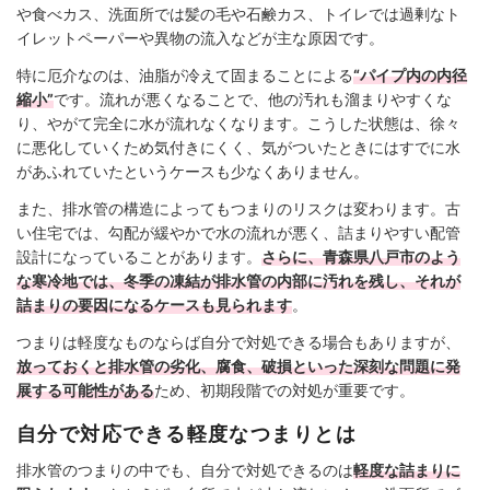
や食べカス、洗面所では髪の毛や石鹸カス、トイレでは過剰なト
イレットペーパーや異物の流入などが主な原因です。
特に厄介なのは、油脂が冷えて固まることによる
“パイプ内の内径
縮小”
です。流れが悪くなることで、他の汚れも溜まりやすくな
り、やがて完全に水が流れなくなります。こうした状態は、徐々
に悪化していくため気付きにくく、気がついたときにはすでに水
があふれていたというケースも少なくありません。
また、排水管の構造によってもつまりのリスクは変わります。古
い住宅では、勾配が緩やかで水の流れが悪く、詰まりやすい配管
設計になっていることがあります。
さらに、青森県八戸市のよう
な寒冷地では、冬季の凍結が排水管の内部に汚れを残し、それが
詰まりの要因になるケースも見られます
。
つまりは軽度なものならば自分で対処できる場合もありますが、
放っておくと排水管の劣化、腐食、破損といった深刻な問題に発
展する可能性がある
ため、初期段階での対処が重要です。
自分で対応できる軽度なつまりとは
排水管のつまりの中でも、自分で対処できるのは
軽度な詰まりに