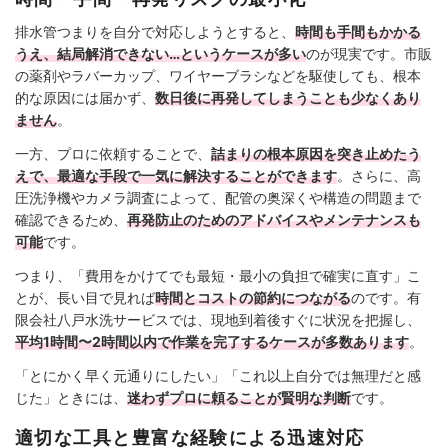
排水管つまりを自分で対応しようとすると、
時間も手間もかかる
うえ、結局解消できない…というケースが多い
のが現実です。市販
の薬剤やラバーカップ、ワイヤーブラシなどを駆使しても、根本
的な原因には届かず、
数日後に再発してしまうことも少なくあり
ません
。
一方、プロに依頼することで、
詰まりの根本原因を突き止めたう
えで、最適な手段で一気に解決することができます
。さらに、高
圧洗浄機やカメラ調査によって、配管の奥深くや構造の問題まで
確認できるため、
再発防止のためのアドバイスやメンテナンスも
可能
です。
つまり、「費用をかけてでも最短・最小の負担で確実に直す」こ
とが、長い目で見れば
時間とコストの節約につながる
のです。有
限会社八戸水洗サービスでは、現地到着後すぐに状況を把握し、
平均1時間〜2時間以内で作業を完了するケースが多数あります
。
「とにかく早く元通りにしたい」「これ以上自分では無理だと感
じた」ときには、
迷わずプロに頼ることが賢明な判断
です。
適切な工具と豊富な経験による迅速対応