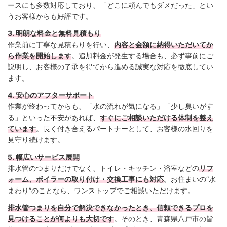
ースにも多数対応しており、「どこに頼んでもダメだった」とい
うお客様からも好評です。
3. 明朗な料金と無料見積もり
作業前に丁寧な見積もりを行い、
内容と金額に納得いただいてか
ら作業を開始します
。追加料金が発生する場合も、必ず事前にご
説明し、お客様の了承を得てから進める誠実な対応を徹底してい
ます。
4. 安心のアフターサポート
作業が終わってからも、「水の流れが気になる」「少し臭いがす
る」といった不安があれば、
すぐにご相談いただける体制を整え
ています
。長く付き合えるパートナーとして、お客様の水回りを
見守り続けます。
5. 幅広いサービス展開
排水管のつまりだけでなく、トイレ・キッチン・浴室などの
リフ
ォーム、ボイラーの取り付け・交換工事にも対応
。お住まいの“水
まわり”のことなら、ワンストップでご相談いただけます。
排水管つまりを自分で解決できなかったとき、信頼できるプロを
見つけることが何よりも大切です
。そのとき、青森県八戸市の皆