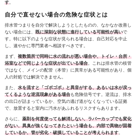
す
。
自分で直せない場合の危険な症状とは
排水管つまりを自分で解決しようとしたものの、なかなか改善し
ない場合には、
既に深刻な状態に進行している可能性が高い
で
す。特に以下のような症状が見られる場合は、自己対応を中止
し、速やかに専門業者へ相談すべきです。
まず、
複数箇所で同時に水の流れが悪い場合や、トイレ・台所・
浴室などで同じような症状が出ている場合
。これは排水管の枝管
ではなく、メインの配管（本管）に異常がある可能性があり、個
人の対処では解決できません。
また、
水を流すと「ゴボゴボ」と異音がする、あるいは水が戻っ
てくるような逆流現象がある場合
も危険信号です。逆流は、排水
の出口が詰まっているか、空気の逃げ道がなくなっている証拠
で、放置すると室内に汚水があふれるリスクすらあります。
さらに、
薬剤を何度使っても解消しない、ラバーカップでも変化
がない、異臭が強くなってきたという場合も、内部で異物が固着
しているか、管が劣化・破損していることが考えられます
。